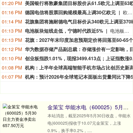
01:20 PM
01:16 PM
德国电信将股票回购规模最高上调30亿欧元
欧洲最大电信运营商德国电信公布符合预期的第二季度业绩后，将其2026年股票回购计划最高追加30亿欧元（折合35亿美元）。德国电信周四发布声明表示，董事会于8月6日会议批准本次回购计划，此举旨在应对公司股价低迷；本次新增回购后，全年回购总规模最高可达50亿欧元。德国电信第二季度营收增长4.4%，达到299亿欧元；分析师预期均值为300亿欧元。得益于持有美国T‑Mobile的多数股权，德国电信近年表现优于欧洲同业，对冲了德国及全欧洲的行业竞争压力。依托美国T‑Mobile的经营表现，公司周四上调全年租赁后自由现金流指引，由原先的逾198亿欧元上调至约200亿欧元。公司称，在2026年已根据此前公布的回购计划完成约12亿欧元的股票回购。德国电信股价年内累计下跌约1%。
01:14 PM
01:13 PM
电池板块短线走低，宁德时代跌近5%
电池板块短线走低，圣阳股份、宁德时代、领湃科技、金银河、容百科技等走低。
01:13 PM
01:12 PM
01:10 PM
01:08 PM
01:07 PM
金策宝 华能水电（600025）5月30日主力资金净卖出657.50万元
本站消息，截至2025年5月30日收盘，华能水
电(600025)报收于10.07元金策宝，上涨
0.9%，换手率0.2%，....