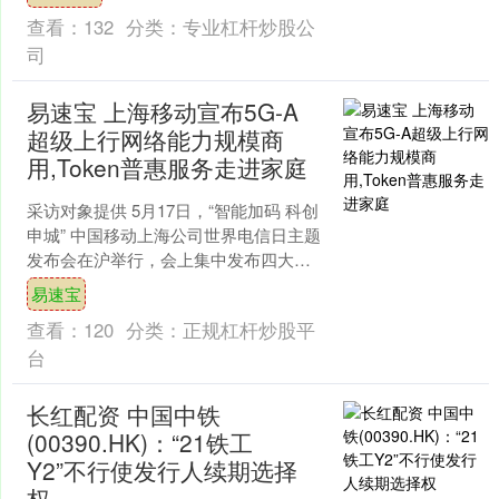
国产大型邮轮“爱达·....
查看：
132
分类：
专业杠杆炒股公
司
易速宝 上海移动宣布5G-A
超级上行网络能力规模商
用,Token普惠服务走进家庭
采访对象提供 5月17日，“智能加码 科创
申城” 中国移动上海公司世界电信日主题
发布会在沪举行，会上集中发布四大核
心成果：5G-A超级上行网络规模商用、
易速宝
数智兴企....
查看：
120
分类：
正规杠杆炒股平
台
长红配资 中国中铁
(00390.HK)：“21铁工
Y2”不行使发行人续期选择
权