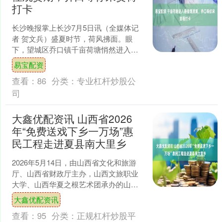
打卡
长沙晚报掌上长沙7月5日讯（全媒体记
者 贺文兵）盛夏时节，荷风拂面。眼
下，望城区乔口镇千亩荷塘悄然进入最
佳观赏期，连片碧荷摇曳生姿，清雅荷
易宝配资
香漫溢乡野，勾勒出治愈....
查看：
86
分类：
专业杠杆炒股公
司
大鑫优配资讯 山西省2026
年“免费送戏下乡一万场”惠
民工程走进夏县南大里乡
2026年5月14日，由山西省文化和旅游
厅、山西省财政厅主办，山西文旅职业
大学、山西华夏之根艺术团承办的山西
省2026年“免费下乡一万场”惠民工程，走
大鑫优配资讯
进夏县南大....
查看：
95
分类：
正规杠杆炒股平