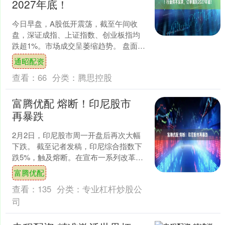
2027年底！
今日早盘，A股低开震荡，截至午间收
盘，深证成指、上证指数、创业板指均
跌超1%。市场成交呈萎缩趋势。 盘面
上，医疗美容、电网设备、酿酒、影视
通昭配资
院线等板块逆市上扬，贵....
查看：
66
分类：
腾思控股
富腾优配 熔断！印尼股市
再暴跌
2月2日，印尼股市周一开盘后再次大幅
下跌。 截至记者发稿，印尼综合指数下
跌5%，触及熔断。在宣布一系列改革措
施和人事变动后，投资者对印尼市场的
富腾优配
信心仍未恢复。 上....
查看：
135
分类：
专业杠杆炒股公
司