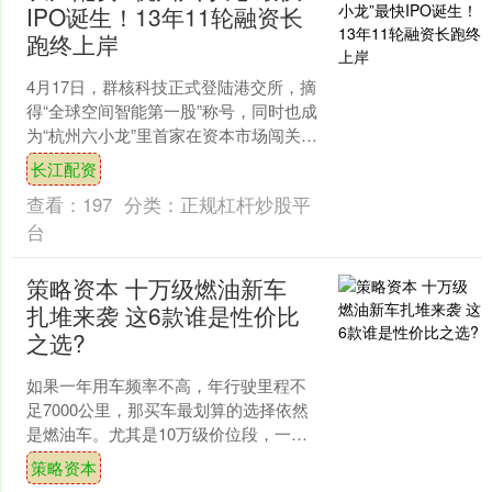
IPO诞生！13年11轮融资长
跑终上岸
4月17日，群核科技正式登陆港交所，摘
得“全球空间智能第一股”称号，同时也成
为“杭州六小龙”里首家在资本市场闯关成
功的企业。 《每日经济新闻》记者注意
长江配资
到，这场资....
查看：
197
分类：
正规杠杆炒股平
台
策略资本 十万级燃油新车
扎堆来袭 这6款谁是性价比
之选?
如果一年用车频率不高，年行驶里程不
足7000公里，那买车最划算的选择依然
是燃油车。尤其是10万级价位段，一直
是家用市场的热门区间，各大厂商也在
策略资本
持续加码布局。据我....