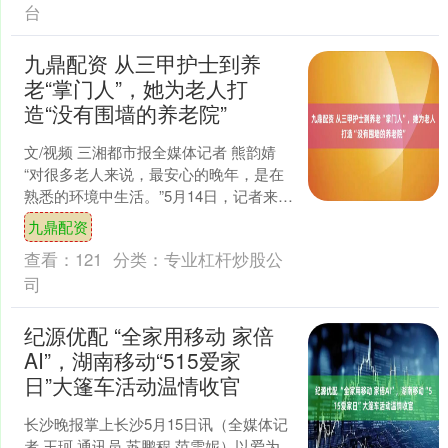
台
九鼎配资 从三甲护士到养
老“掌门人”，她为老人打
造“没有围墙的养老院”
文/视频 三湘都市报全媒体记者 熊韵婧
“对很多老人来说，最安心的晚年，是在
熟悉的环境中生活。”5月14日，记者来到
长沙市雨花区圭塘社区养老中心，王文
九鼎配资
静正轻车熟....
查看：
121
分类：
专业杠杆炒股公
司
纪源优配 “全家用移动 家倍
AI”，湖南移动“515爱家
日”大篷车活动温情收官
长沙晚报掌上长沙5月15日讯（全媒体记
者 王珂 通讯员 苏鹏程 范雪妮）以爱为