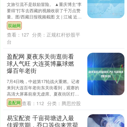
文旅引流不是鼓励冒险。 ▲重庆博主“李
要得”打车去西藏的视频收获了千万点赞
量。图/西藏日报视频截图 文 | 江城 近
日，重庆博主“李要得”创作发布的“搭乘
双融网
巡游出....
查看：
127
分类：
正规杠杆炒股平
台
盈配网 夏夜东关街逛街看
球人气旺 大连英博赢球燃
爆百年老街
7月4日晚，中超第17轮战火重燃。记者
来到大连百年老街东关街看到，观赛的
高清大屏幕前座无虚席。夏夜街区灯火
通明，各餐饮、文创店铺布置精心，游
盈配网
查看：
112
分类：
腾思控股
客沉浸于老街独特魅力....
易宝配资 千亩荷塘进入最
佳观赏期，乔口等你来赏荷