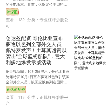
的换电版本。此前，这款定位中型轿车
的产品已经申报了纯电版本，其增程版
泸深配
本的测试谍照也曾被捕获....
查看：
132
分类：
专业杠杆炒股公
司
创达盈配资 哥伦比亚宣布
驱逐以色列全部外交人员，
佩特罗发声！土耳其谴责以
袭击“全球坚韧船队”，意大
利多地爆发示威活动
据央视新闻，10月2日消息，哥伦比亚总
统佩特罗10月1日宣布驱逐以色列驻该国
全部外交人员，以回应以色列在国际水
域拦截“全球坚韧船队”时扣押两名哥伦比
创达盈配资
亚公民。 哥....
查看：
113
分类：
正规杠杆炒股平
台