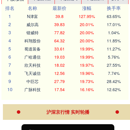
排名
名称
最新价
涨幅
换手率
1
N津富
39.8
127.95%
63.65%
2
威尔高
39.83
20.01%
17.01%
3
锴威特
77.82
20.00%
1.04%
4
科翔股份
64.32
20.00%
11.85%
5
蜀道装备
33.61
19.99%
11.27%
6
广哈通信
19.03
19.99%
5.76%
7
欣天科技
18.02
19.97%
27.55%
8
飞天诚信
12.56
19.96%
7.74%
9
中巨芯
27.79
19.73%
28.42%
10
广脉科技
17.54
16.16%
12.62%
沪深京行情 实时轮播