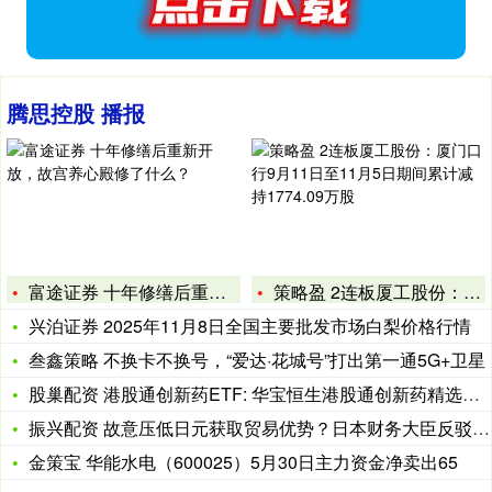
腾思控股 播报
富途证券 十年修缮后重新开放，故宫养心殿修了什么？
策略盈 2连板厦工股份：厦门口行9月11日至11月5日期间累
兴泊证券 2025年11月8日全国主要批发市场白梨价格行情
叁鑫策略 不换卡不换号，“爱达·花城号”打出第一通5G+卫星
股巢配资 港股通创新药ETF: 华宝恒生港股通创新药精选交易
振兴配资 故意压低日元获取贸易优势？日本财务大臣反驳特朗普“
金策宝 华能水电（600025）5月30日主力资金净卖出65