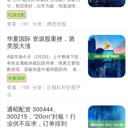
引，智启美好；以车为媒，传递温情。5
月15日，湖南移动“515爱家日”大篷车巡
纪源优配
游活....
查看：
191
分类：
腾思控股
华夏国际 资源股重挫，酒
类股大涨
A股市场今天（2月2日）上午整体下跌，
有色金属板块掀起跌停潮，拖累主要指
数表现，该板块盘中逾30股跌停。 食品
饮料板块走强，成为上午A股市场最大亮
华夏国际
点之一，其中多....
查看：
159
分类：
正规杠杆炒股平
台
通昭配资 300444、
300215，“20cm”封板！行
业供不应求，订单排到