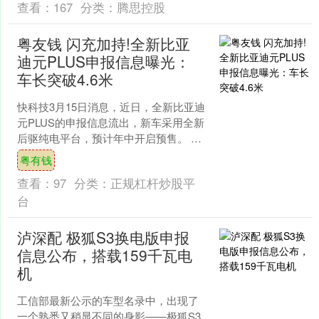
查看：
167
分类：
腾思控股
粤友钱 闪充加持!全新比亚
迪元PLUS申报信息曝光：
车长突破4.6米
快科技3月15日消息，近日，全新比亚迪
元PLUS的申报信息流出，新车采用全新
后驱纯电平台，预计年中开启预售。 车
身尺寸方面，新车长宽高为
粤有钱
4665/1895/16....
查看：
97
分类：
正规杠杆炒股平
台
泸深配 极狐S3换电版申报
信息公布，搭载159千瓦电
机
工信部最新公示的车型名录中，出现了
一个熟悉又稍显不同的身影——极狐S3