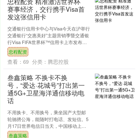
忠程配资 精准激活世界杯
赛事经济，交行携手Visa首
发这张信用卡
交通银行信用卡中心与Visa今天在沪举行
交通银行“交惠美好”主题营销季暨交通银
行Visa FIFA世界杯™信用卡上市发布
会，以产品创新与场景服务激活球迷经
忠程配资
济、撬....
查看：
69
分类：
腾思控股
叁鑫策略 不换卡不换
号，“爱达·花城号”打出第一
通5G+卫星海洋通信移动电
话
不用换卡、不用换号，乘坐国产大型邮
轮驰骋公海，能随时打电话、发短信。5
月17日世界电信日当天，中国移动上海
公司在发布会上透露，随着我国第二艘
叁鑫策略